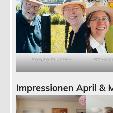
Tagespflege ToHus Bosau
DRK Am Tan
Impressionen April & 