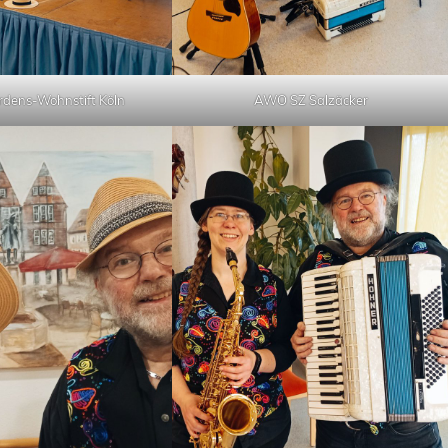
rdens-Wohnstift Köln
AWO SZ Salzäcker