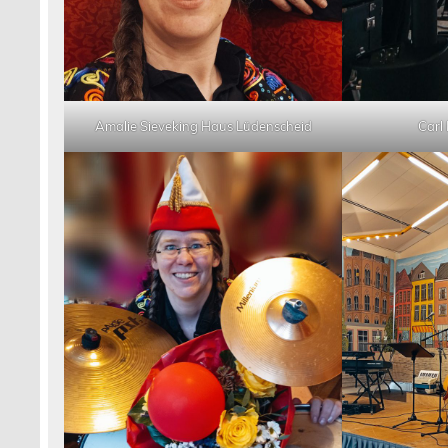
Carl 
Amalie Sieveking Haus Lüdenscheid