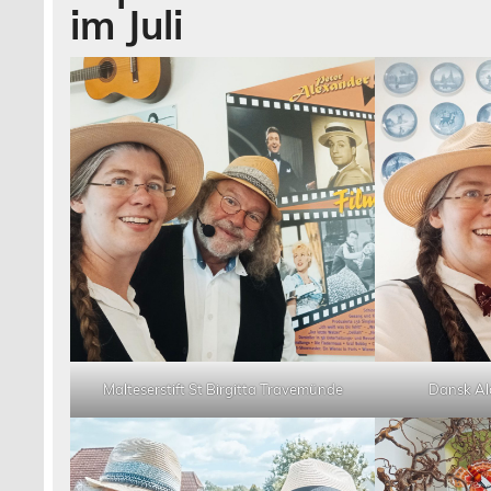
im Juli
Malteserstift St Birgitta Travemünde
Dansk Al