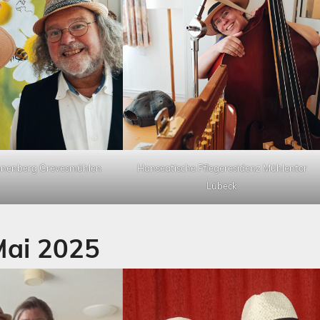
nenberg Grevesmühlen
Hanseatische Pflegeresidenz Mühlentor
Lübeck
Mai 2025